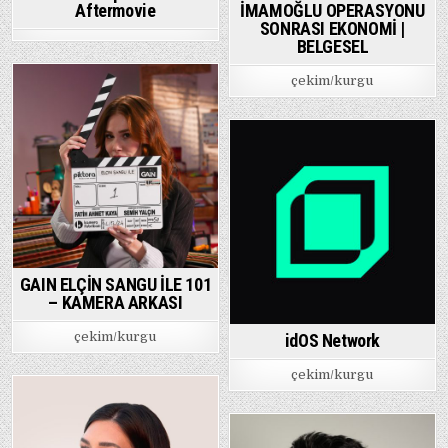
Aftermovie
İMAMOĞLU OPERASYONU
SONRASI EKONOMİ |
BELGESEL
çekim/kurgu
GAIN ELÇİN SANGU İLE 101
– KAMERA ARKASI
çekim/kurgu
idOS Network
çekim/kurgu