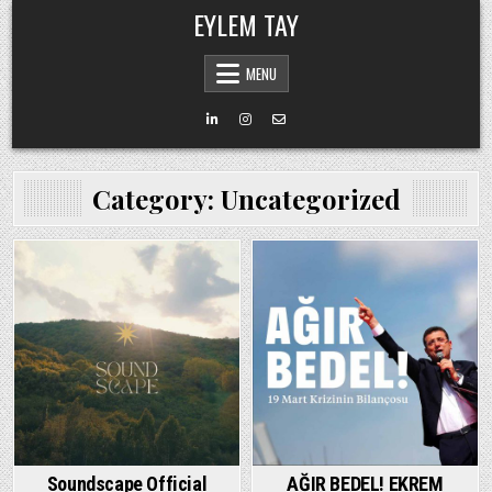
Skip
EYLEM TAY
to
content
MENU
Category:
Uncategorized
Soundscape Official
AĞIR BEDEL! EKREM