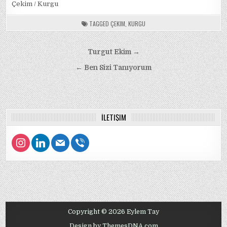
Çekim / Kurgu
TAGGED
ÇEKIM
,
KURGU
Post
Turgut Ekim →
navigation
← Ben Sizi Tanıyorum
İLETIŞIM
instagram
linkedin
mail
viber
Copyright © 2026 Eylem Tay
Design by ThemesDNA.com